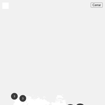
Cerrar
Home
Mapa
Nosotros
Noticias
Socios
Contacto
EN
ES
PT
3
3