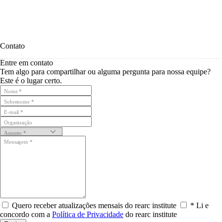
Contato
Entre em contato
Tem algo para compartilhar ou alguma pergunta para nossa equipe?
Este é o lugar certo.
Nome
*
Sobrenome
*
E-mail
*
Organização
Assunto
*
Mensagem
*
Quero receber atualizações mensais do rearc institute
*
Li e
concordo com a
Política de Privacidade
do rearc institute